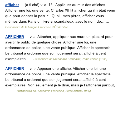
afficher
— (a fi ché) v. a. 1° Appliquer au mur des affiches.
Afficher une loi, une vente. Charles XII fit afficher qu il n était venu
que pour donner la paix. • Quoi ! mes pères, afficher vous
mêmes dans Paris un livre si scandaleux, avec le nom de… …
Dictionnaire de la Langue Française d'Émile Littré
AFFICHER
— v. a. Attacher, appliquer aux murs un placard pour
avertir le public de quelque chose. Afficher une loi, une
ordonnance de police, une vente publique. Afficher le spectacle.
Le tribunal a ordonné que son jugement serait affiché à cent
exemplaires …
Dictionnaire de l'Academie Francaise, 7eme edition (1835)
AFFICHER
— v. tr. Apposer une affiche. Afficher une loi, une
ordonnance de police, une vente publique. Afficher le spectacle.
Le tribunal a ordonné que son jugement serait affiché à cent
exemplaires. Non seulement je le dirai, mais je l’afficherai partout,
… …
Dictionnaire de l'Academie Francaise, 8eme edition (1935)