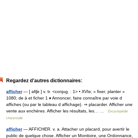
Regardez d'autres dictionnaires:
afficher
— [ afiʃe ] v. tr. <conjug. : 1> • XVIe; « fixer, planter »
1080; de à et ficher 1 ♦ Annoncer, faire connaître par voie d
affiches (ou par le tableau d affichage). ⇒ placarder. Afficher une
vente aux enchères. Afficher les résultats, les… …
Encyclopédie
Universelle
afficher
— AFFICHER. v. a. Attacher un placard, pour avertir le
public de quelque chose. Afficher un Monitoire, une Ordonnance,